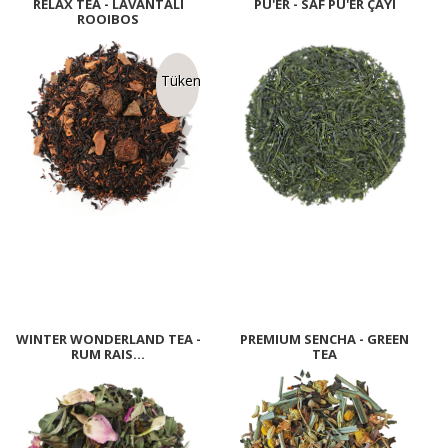
RELAX TEA - LAVANTALI
PU'ER - SAF PU'ER ÇAYI
ROOIBOS
Tükendi
WINTER WONDERLAND TEA -
PREMIUM SENCHA - GREEN
RUM RAIS...
TEA