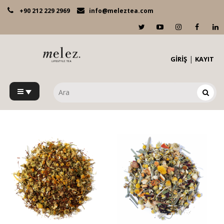
+90 212 229 2969
info@meleztea.com
|
GİRİŞ
KAYIT