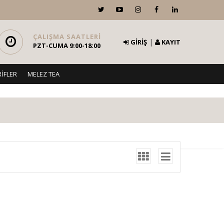
ÇALIŞMA SAATLERİ
|
GİRİŞ
KAYIT
PZT-CUMA 9:00-18:00
İFLER
MELEZ TEA