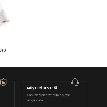
TUSU
MÜŞTERİ DESTEĞİ
Canlı destek hizmetimiz bir tık
uzağınızda.