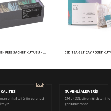
E - FREE SACHET KUTUSU - ...
ICED TEA 6 LT ÇAY POŞET KU
 KALİTESİ
GÜVENLİ ALIŞVERİŞ
man en kaliteli ürün garantisi
256 bit SSL güvenliği sistemi ile
teyiz.
gönlünüz rahat.