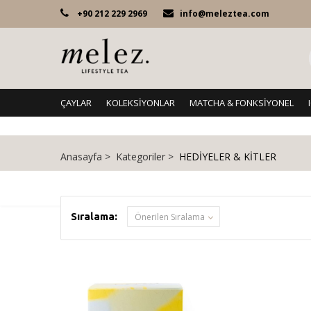
+90 212 229 2969
info@meleztea.com
ÇAYLAR
KOLEKSİYONLAR
MATCHA & FONKSİYONEL
Anasayfa > Kategoriler >
HEDİYELER & KİTLER
Sıralama: