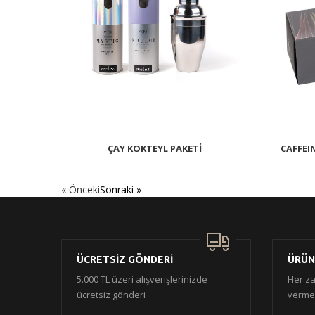
ÇAY KOKTEYL PAKETİ
CAFFEIN
« Önceki
Sonraki »
ÜCRETSİZ GÖNDERİ
ÜRÜN
5.000 TL üzeri alışverişlerinizde
Her za
ücretsiz gönderi
vermek