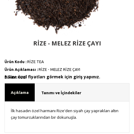
RİZE - MELEZ RİZE ÇAYI
Ürün Kodu :
RİZE TEA
Ürün Açıklaması :
RİZE - MELEZ RİZE ÇAYI
* Size özel fiyatları görmek için giriş yapınız.
Birim :
KOLİ
Açıklama
Tanımı ve İçindekiler
İlk hasadın özel harmanı Rize'den siyah çay yaprakları altın
çay tomurcuklarından bir dokunuşla.