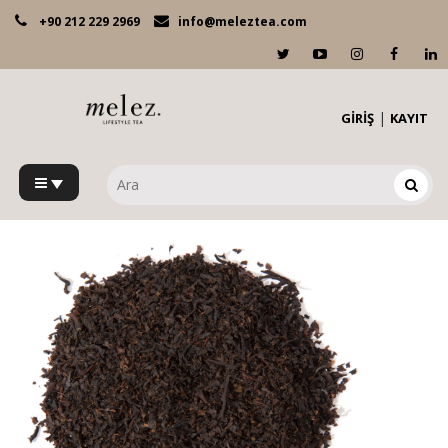
+90 212 229 2969
info@meleztea.com
|
GİRİŞ
KAYIT