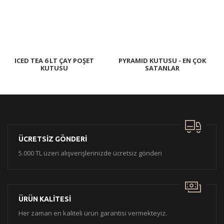
ICED TEA 6 LT ÇAY POŞET
PYRAMID KUTUSU - EN ÇOK
KUTUSU
SATANLAR
ÜCRETSİZ GÖNDERİ
5.000 TL üzeri alışverişlerinizde ücretsiz gönderi
ÜRÜN KALİTESİ
Her zaman en kaliteli ürün garantisi vermekteyiz.