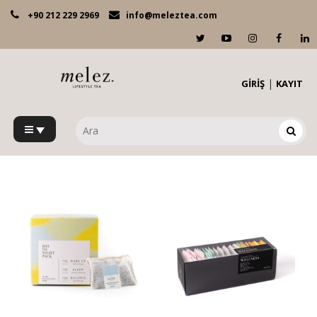
+90 212 229 2969
info@meleztea.com
|
GİRİŞ
KAYIT