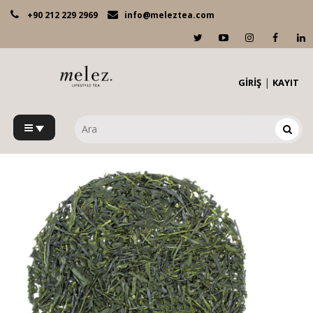
+90 212 229 2969
info@meleztea.com
|
GİRİŞ
KAYIT